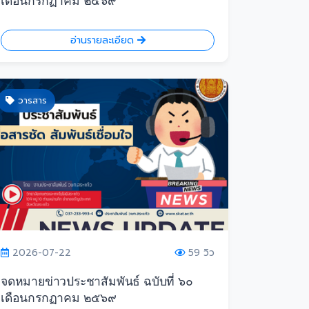
เดือนกรกฏาคม ๒๕๖๙
อ่านรายละเอียด
วารสาร
2026-07-22
59 วิว
จดหมายข่าวประชาสัมพันธ์ ฉบับที่ ๖๐
เดือนกรกฏาคม ๒๕๖๙