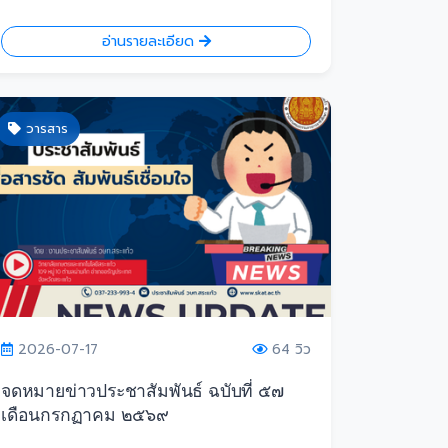
อ่านรายละเอียด
วารสาร
2026-07-17
64 วิว
จดหมายข่าวประชาสัมพันธ์ ฉบับที่ ๕๗
เดือนกรกฏาคม ๒๕๖๙