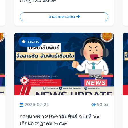
กรกฏาคม ๒๕๖๙
อ่านรายละเอียด
วารสาร
2026-07-22
50 วิว
จดหมายข่าวประชาสัมพันธ์ ฉบับที่ ๖๑
เดือนกรกฏาคม ๒๕๖๙