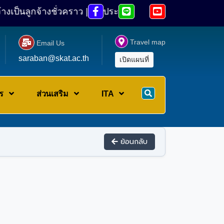



ูกจ้างชั่วคราว ||
ประกาศ รายชื่อผู้มีสิทธิเข้ารับการป

Travel map

Email Us
saraban@skat.ac.th
เปิดแผนที่
าร
ส่วนเสริม
ITA
ย้อนกลับ