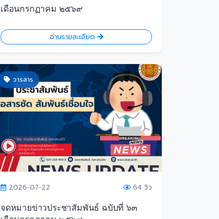
เดือนกรกฏาคม ๒๕๖๙
อ่านรายละเอียด
วารสาร
2026-07-22
64 วิว
จดหมายข่าวประชาสัมพันธ์ ฉบับที่ ๖๓