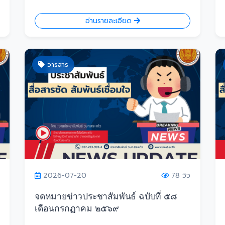
อ่านรายละเอียด
วารสาร
2026-07-20
78 วิว
จดหมายข่าวประชาสัมพันธ์ ฉบับที่ ๕๘
เดือนกรกฏาคม ๒๕๖๙