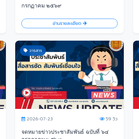
กรกฏาคม ๒๕๖๙
อ่านรายละเอียด
วารสาร
2026-07-23
59 วิว
จดหมายข่าวประชาสัมพันธ์ ฉบับที่ ๖๔