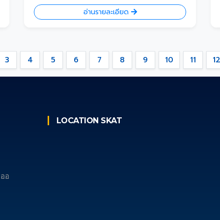
อ่านรายละเอียด
3
4
5
6
7
8
9
10
11
1
LOCATION SKAT
เภออ