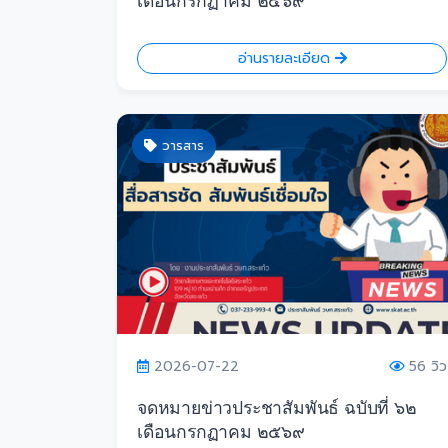
เดือนกรกฏาคม ๒๕๖๙
อ่านรายละเอียด
วารสาร
2026-07-22
56 วิว
จดหมายข่าวประชาสัมพันธ์ ฉบับที่ ๖๒
เดือนกรกฏาคม ๒๕๖๙