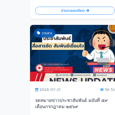
อ่านรายละเอียด
วารสาร
2026-07-21
56 วิว
จดหมายข่าวประชาสัมพันธ์ ฉบับที่ ๕๙
เดือนกรกฏาคม ๒๕๖๙