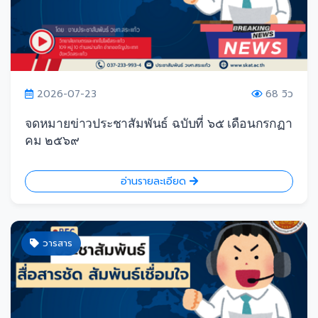
2026-07-23
68 วิว
จดหมายข่าวประชาสัมพันธ์ ฉบับที่ ๖๕ เดือนกรกฏา
คม ๒๕๖๙
อ่านรายละเอียด
วารสาร