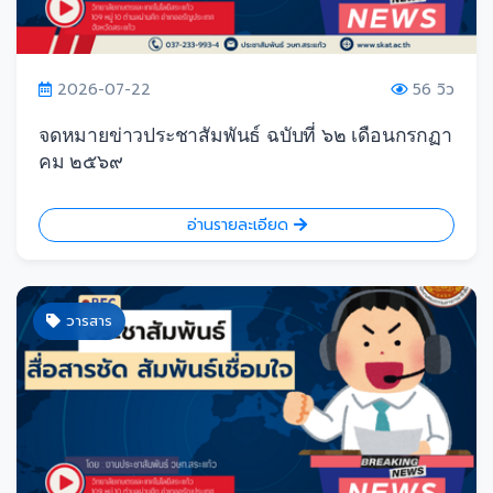
2026-07-22
56 วิว
จดหมายข่าวประชาสัมพันธ์ ฉบับที่ ๖๒ เดือนกรกฏา
คม ๒๕๖๙
อ่านรายละเอียด
วารสาร