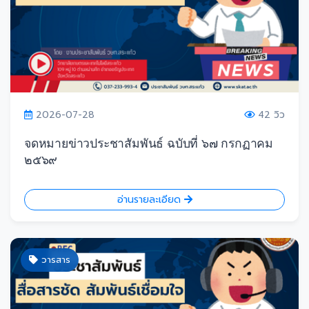
2026-07-28
42 วิว
จดหมายข่าวประชาสัมพันธ์ ฉบับที่ ๖๗ กรกฏาคม
๒๕๖๙
อ่านรายละเอียด
วารสาร