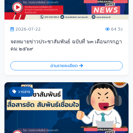
2026-07-22
64 วิว
จดหมายข่าวประชาสัมพันธ์ ฉบับที่ ๖๓ เดือนกรกฏา
คม ๒๕๖๙
อ่านรายละเอียด
วารสาร