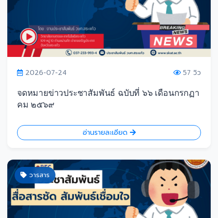
2026-07-24
57 วิว
จดหมายข่าวประชาสัมพันธ์ ฉบับที่ ๖๖ เดือนกรกฏา
คม ๒๕๖๙
อ่านรายละเอียด
วารสาร