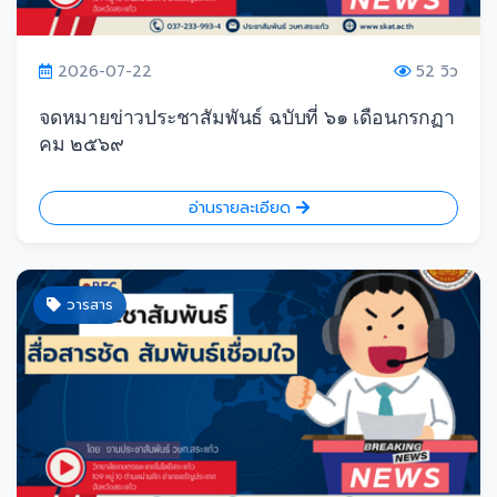
2026-07-22
52 วิว
จดหมายข่าวประชาสัมพันธ์ ฉบับที่ ๖๑ เดือนกรกฏา
คม ๒๕๖๙
อ่านรายละเอียด
วารสาร