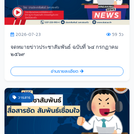
2026-07-23
59 วิว
จดหมายข่าวประชาสัมพันธ์ ฉบับที่ ๖๔ กรกฏาคม
๒๕๖๙
อ่านรายละเอียด
วารสาร