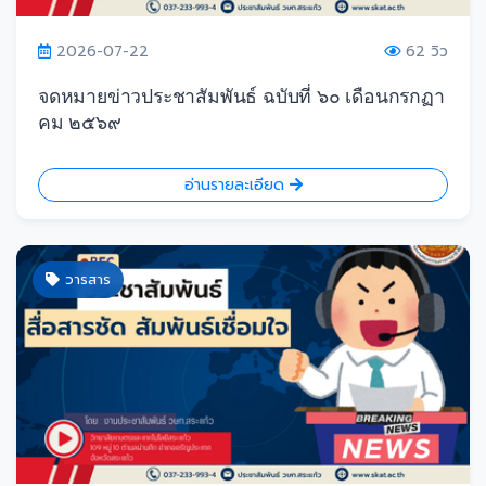
2026-07-22
62 วิว
จดหมายข่าวประชาสัมพันธ์ ฉบับที่ ๖๐ เดือนกรกฏา
คม ๒๕๖๙
อ่านรายละเอียด
วารสาร