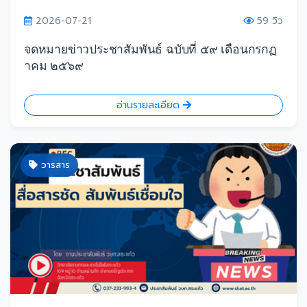
2026-07-21
59 วิว
จดหมายข่าวประชาสัมพันธ์ ฉบับที่ ๕๙ เดือนกรกฏ
าคม ๒๕๖๙
อ่านรายละเอียด
วารสาร