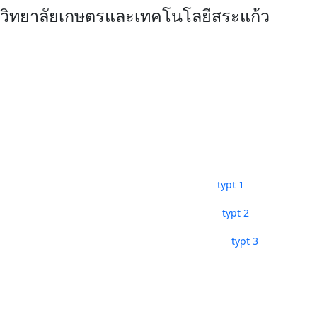
วิทยาลัยเกษตรและเทคโนโลยีสระแก้ว
กิจกรรม
กิจกรรมนักเรียน-นักศึกษา
ชุมชนและจิตอาสา
typt 1
กิจกรรมวันสำคัญ
typt 2
กิจกรรมชมรม
typt 3