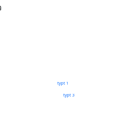
ว
กิจกรรม
กิจกรรมนักเรียน-นักศึกษา
ชุมชนและจิตอาสา
typt 1
กิจกรรมชมรม
typt 3