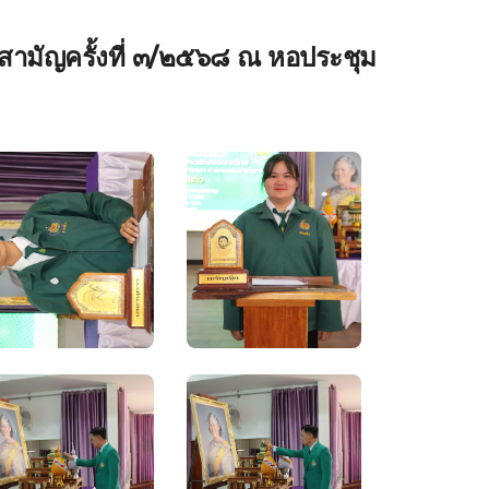
สามัญครั้งที่ ๓/๒๕๖๘ ณ หอประชุม