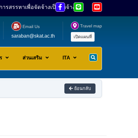



เพื่อจัดจ้างเป็นลูกจ้างชั่วคราว ||
ประกาศ รายชื่อผู้มี

Travel map

Email Us
saraban@skat.ac.th
เปิดแผนที่
าร
ส่วนเสริม
ITA
ย้อนกลับ