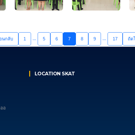
...
...
้อนกลับ
1
5
6
7
8
9
17
ถัด
LOCATION SKAT
เภออ