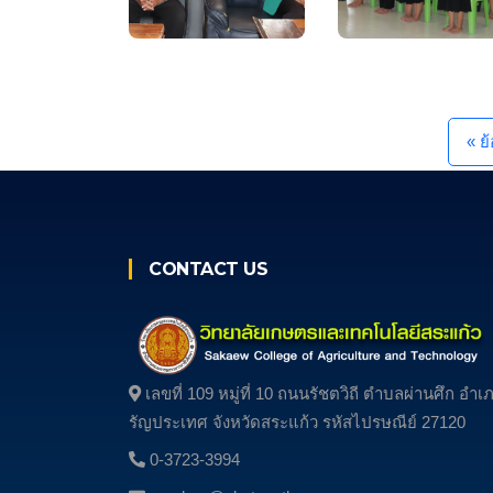
« ย
CONTACT US
เลขที่ 109 หมู่ที่ 10 ถนนรัชตวิถี ตําบลผ่านศึก อํา
รัญประเทศ จังหวัดสระแก้ว รหัสไปรษณีย์ 27120
0-3723-3994